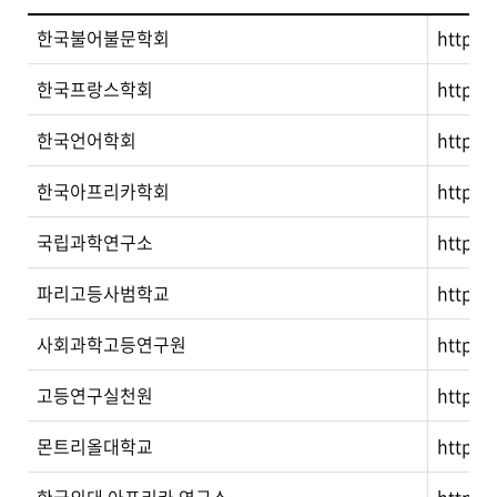
한국불어불문학회
http:w
한국프랑스학회
http:w
한국언어학회
http:ww
한국아프리카학회
http:w
국립과학연구소
http://
파리고등사범학교
http:/
사회과학고등연구원
http:/
고등연구실천원
http:/
몬트리올대학교
http:/