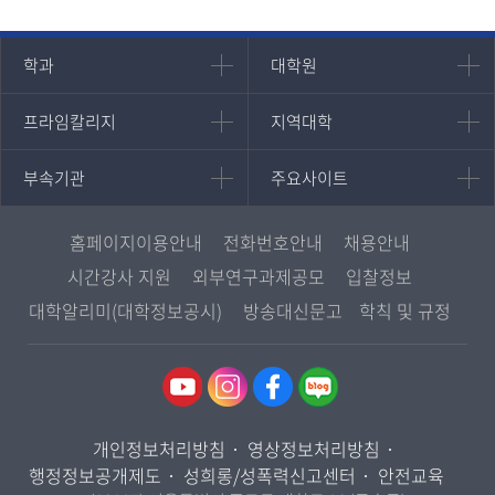
인문과학대학
대학원
학과
대학원
대학원
국어국문학과
프라임칼리지
지역대학
프라임칼리지
지역대학
경영대학원
영어영문학과
학사학위과정
지역대학 포털
중어중문학과
부속기관
주요사이트
부속기관
주요사이트
평생교육과정
서울지역대학
프랑스언어문화학과
중앙도서관
멘토링
부산지역대학
일본학과
원격교육혁신연구원
진로심리상담
홈페이지이용안내
전화번호안내
채용안내
대구경북지역대학
통합인문학연구소
교육정보화본부
시간강사 지원
외부연구과제공모
입찰정보
인천지역대학
사회과학대학
디지털미디어센터
국립대학육성사업
대학알리미(대학정보공시)
방송대신문고
학칙 및 규정
광주전남지역대학
법학과
종합교육연수원
OpenVLab
대전충남지역대학
행정학과
교양교육원
울산지역대학
경제학과
역사기록관
경기지역대학
경영학과
국제협력단
개인정보처리방침
영상정보처리방침
강원지역대학
무역학과
산학협력단
행정정보공개제도
성희롱/성폭력신고센터
안전교육
충북지역대학