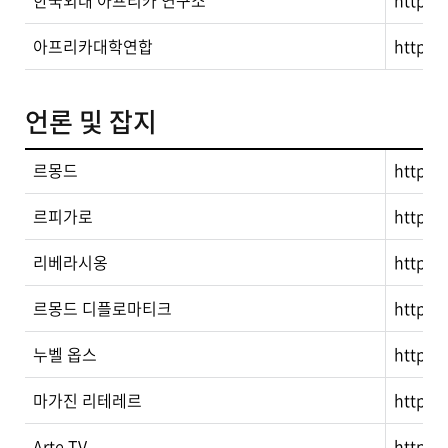
한국외대 아프리카 연구소
http:/
아프리카대학연합
http:/
언론 및 잡지
르몽드
http:/
르피가로
http://
리베라시옹
http://
르몽드 디플로마티크
http:/
누벨 옵스
http:/
마가진 리테레르
http:/
Arte TV
http:/