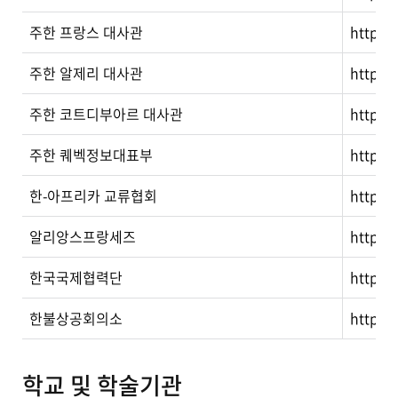
주한 프랑스 대사관
http://
주한 알제리 대사관
http:/
주한 코트디부아르 대사관
http://
주한 퀘벡정보대표부
http:/
한-아프리카 교류협회
http://
알리앙스프랑세즈
http:/
한국국제협력단
http:/
한불상공회의소
http:/
학교 및 학술기관