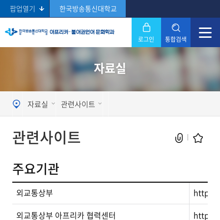
팝업열기
한국방송통신대학교
로그인
통합검색
닫기
자료실
Search
자료실
관련사이트
관련사이트
주요기관
현재 페이지를 즐겨찾는 메뉴로
외교통상부
http://
등록하시겠습니까?
외교통상부 아프리카 협력센터
http:/
메뉴추가