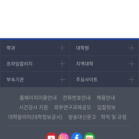
인문과학대학
대학원
학과
대학원
대학원
국어국문학과
프라임칼리지
지역대학
프라임칼리지
지역대학
경영대학원
영어영문학과
학사학위과정
지역대학 포털
중어중문학과
부속기관
주요사이트
부속기관
주요사이트
평생교육과정
서울지역대학
프랑스언어문화학과
중앙도서관
멘토링
부산지역대학
일본학과
원격교육혁신연구원
진로심리상담
홈페이지이용안내
전화번호안내
채용안내
대구경북지역대학
통합인문학연구소
교육정보화본부
시간강사 지원
외부연구과제공모
입찰정보
인천지역대학
사회과학대학
디지털미디어센터
국립대학육성사업
대학알리미(대학정보공시)
방송대신문고
학칙 및 규정
광주전남지역대학
법학과
종합교육연수원
OpenVLab
대전충남지역대학
행정학과
교양교육원
울산지역대학