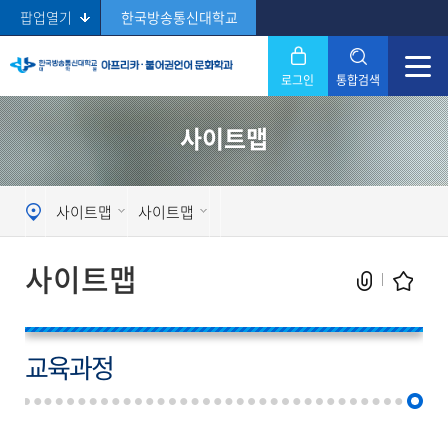
팝업열기
한국방송통신대학교
로그인
통합검색
닫기
사이트맵
Search
사이트맵
사이트맵
사이트맵
교육과정
현재 페이지를 즐겨찾는 메뉴로
등록하시겠습니까?
메뉴추가