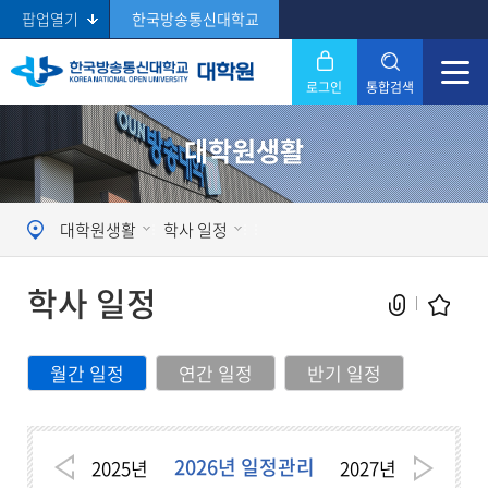
팝업열기
한국방송통신대학교
로그인
통합검색
닫기
대학원생활
Search
대학원생활
학사 일정
학사 일정
월간 일정
연간 일정
반기 일정
현재 페이지를 즐겨찾는 메뉴로
등록하시겠습니까?
2026년 일정관리
2025
년
2027
년
메뉴추가