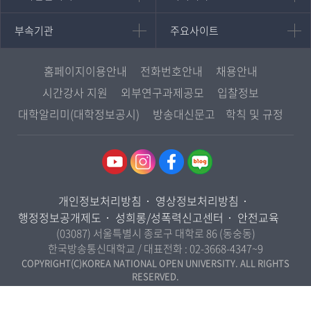
영어영문학과
학사학위과정
지역대학 포털
중어중문학과
부속기관
주요사이트
부속기관
주요사이트
평생교육과정
서울지역대학
프랑스언어문화학과
중앙도서관
멘토링
부산지역대학
일본학과
원격교육혁신연구원
진로심리상담
홈페이지이용안내
전화번호안내
채용안내
대구경북지역대학
통합인문학연구소
교육정보화본부
시간강사 지원
외부연구과제공모
입찰정보
인천지역대학
사회과학대학
디지털미디어센터
국립대학육성사업
대학알리미(대학정보공시)
방송대신문고
학칙 및 규정
광주전남지역대학
법학과
종합교육연수원
OpenVLab
대전충남지역대학
행정학과
교양교육원
울산지역대학
경제학과
역사기록관
경기지역대학
경영학과
국제협력단
개인정보처리방침
영상정보처리방침
강원지역대학
무역학과
산학협력단
행정정보공개제도
성희롱/성폭력신고센터
안전교육
충북지역대학
미디어영상학과
(03087) 서울특별시 종로구 대학로 86 (동숭동)
인권센터
전북지역대학
한국방송통신대학교 / 대표전화 :
02-3668-4347~9
도시콘텐츠·관광학과
경남지역대학
COPYRIGHT(C)KOREA NATIONAL OPEN UNIVERSITY. ALL RIGHTS
사회복지연계전공
RESERVED.
제주지역대학
사회복지학과