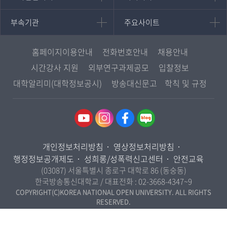
영어영문학과
학사학위과정
지역대학 포털
중어중문학과
부속기관
주요사이트
부속기관
주요사이트
평생교육과정
서울지역대학
프랑스언어문화학과
중앙도서관
멘토링
부산지역대학
일본학과
원격교육혁신연구원
진로심리상담
홈페이지이용안내
전화번호안내
채용안내
대구경북지역대학
통합인문학연구소
교육정보화본부
시간강사 지원
외부연구과제공모
입찰정보
인천지역대학
사회과학대학
디지털미디어센터
국립대학육성사업
대학알리미(대학정보공시)
방송대신문고
학칙 및 규정
광주전남지역대학
법학과
종합교육연수원
OpenVLab
대전충남지역대학
행정학과
교양교육원
울산지역대학
경제학과
역사기록관
경기지역대학
경영학과
국제협력단
개인정보처리방침
영상정보처리방침
강원지역대학
무역학과
산학협력단
행정정보공개제도
성희롱/성폭력신고센터
안전교육
충북지역대학
미디어영상학과
(03087) 서울특별시 종로구 대학로 86 (동숭동)
인권센터
전북지역대학
한국방송통신대학교 / 대표전화 :
02-3668-4347~9
도시콘텐츠·관광학과
경남지역대학
COPYRIGHT(C)KOREA NATIONAL OPEN UNIVERSITY. ALL RIGHTS
사회복지연계전공
RESERVED.
제주지역대학
사회복지학과