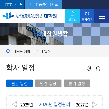
팝업열기
한국방송통신대학교
로그인
통합검색
닫기
대학원생활
Search
대학원생활
학사 일정
학사 일정
월간 일정
연간 일정
반기 일정
현재 페이지를 즐겨찾는 메뉴로
등록하시겠습니까?
2026년 일정관리
2025
년
2027
년
메뉴추가