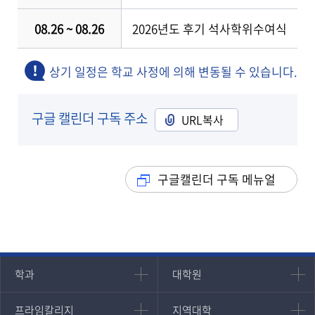
08.26 ~ 08.26
2026년도 후기 석사학위수여식
상기 일정은 학교 사정에 의해 변동될 수 있습니다.
구글 캘린더 구독 주소
URL복사
구글캘린더 구독 메뉴얼
인문과학대학
대학원
학과
대학원
대학원
국어국문학과
프라임칼리지
지역대학
프라임칼리지
지역대학
경영대학원