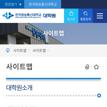
팝업열기
한국방송통신대학교
로그인
통합검색
닫기
사이트맵
Search
사이트맵
사이트맵
사이트맵
대학원소개
현재 페이지를 즐겨찾는 메뉴로
등록하시겠습니까?
메뉴추가