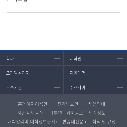
인문과학대학
대학원
학과
대학원
대학원
국어국문학과
프라임칼리지
지역대학
프라임칼리지
지역대학
경영대학원
영어영문학과
학사학위과정
지역대학 포털
중어중문학과
부속기관
주요사이트
부속기관
주요사이트
평생교육과정
서울지역대학
프랑스언어문화학과
중앙도서관
멘토링
부산지역대학
일본학과
원격교육혁신연구원
진로심리상담
홈페이지이용안내
전화번호안내
채용안내
대구경북지역대학
통합인문학연구소
교육정보화본부
시간강사 지원
외부연구과제공모
입찰정보
인천지역대학
사회과학대학
디지털미디어센터
국립대학육성사업
대학알리미(대학정보공시)
방송대신문고
학칙 및 규정
광주전남지역대학
법학과