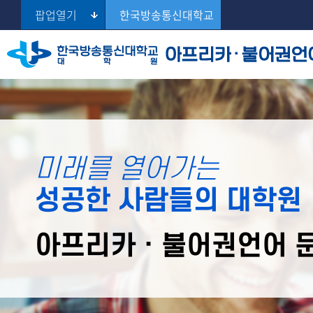
팝업열기
한국방송통신대학교
교육목표
교수진소개
공지사항
학과자료실
Se
전공교과 소개
학과사무실
학과갤러리
미래를 열어가는
교육과정
관련사이트
성공한 사람들의 대학원
강의맛보기
아프리카 · 불어권언어 