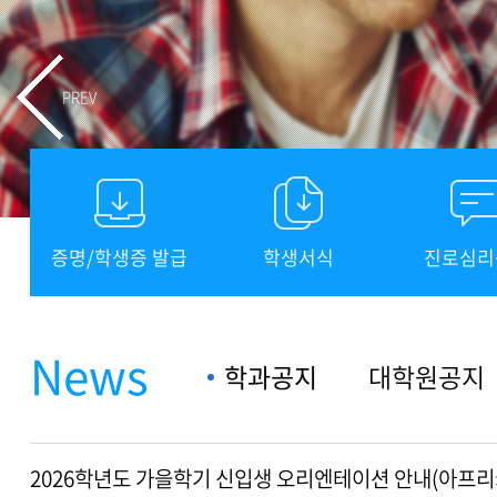
PREV
증명/학생증 발급
학생서식
진로심리
News
학과공지
대학원공지