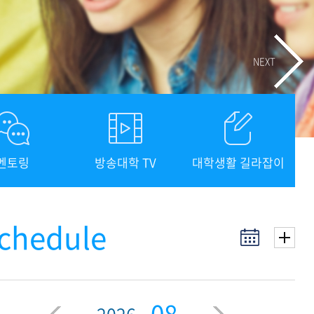
기금
기금
기금
기금
중앙도서관
중앙도서관
중앙도서관
중앙도서관
NEXT
멘토링
방송대학 TV
대학생활 길라잡이
chedule
08