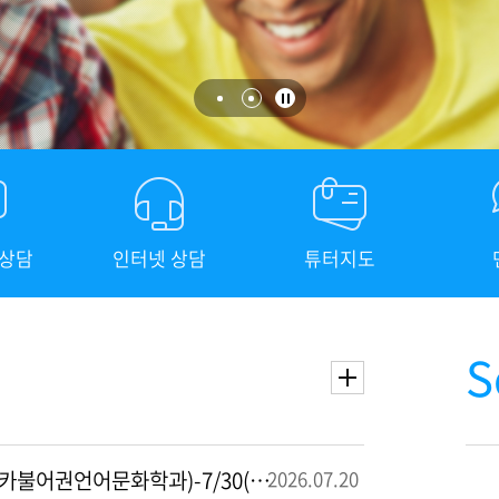
발전
발전
발전
발전
상담
인터넷 상담
튜터지도
S
2026학년도 가을학기 신입생 오리엔테이션 안내(아프리카불어권언어문화학과)-7/30(목) 19:00, 온라인
2026.07
.
20