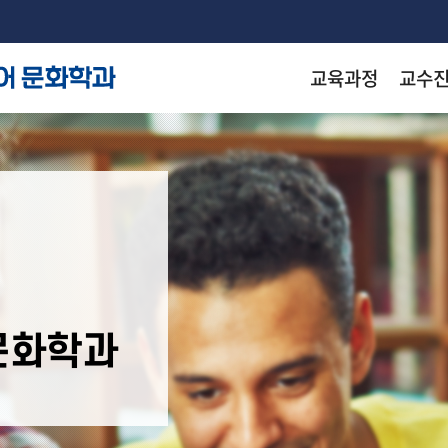
교육과정
교수
착한 등
착한 등
착한 등
착한 등
arch
KN
KN
KN
KN
문화학과
출판
출판
출판
출판