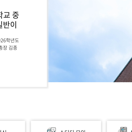
학교 중
 일반이
026학년도
총장 김종
생과 평생학